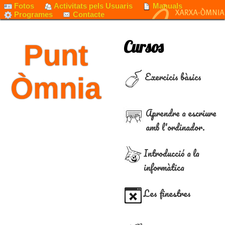
Fotos
Activitats pels Usuaris
Manuals
Programes
Contacte
Cursos
Punt
Exercicis bàsics
Òmnia
Aprendre a escriure
amb l'ordinador.
Introducció a la
informàtica
Les finestres