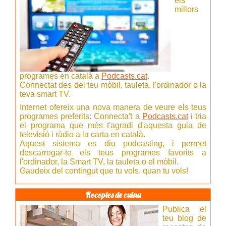
els
millors
programes en català a
Podcasts.cat
.
Connectat des del teu mòbil, tauleta, l'ordinador o la
teva smart TV.
Internet ofereix una nova manera de veure els teus
programes preferits: Connecta't a
Podcasts.cat
i tria
el programa que més t'agradi d'aquesta guia de
televisió i ràdio a la carta en català.
Aquest sistema es diu podcasting, i permet
descarregar-te els teus programes favorits a
l'ordinador, la Smart TV, la tauleta o el mòbil.
Gaudeix del contingut que tu vols, quan tu vols!
Receptes de cuina
Publica el
teu blog de