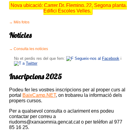
Nova ubicació: Carrer Dr. Fleming, 22. Segona planta.
Edifici Escoles Velles.
Més fotos
Notícies
Consulta les notícies
No et perdis res del que fem:
Segueix-nos al
Facebook
i
a
Twitter
Inscripcions 2025
Podeu fer les vostres inscripcions per al proper curs al
portal
BaixCamp.NET
, on trobareu la informació dels
propers cursos.
Per a qualsevol consulta o aclariment ens podeu
contactar per correu a
riudoms@xarxaomnia.gencat.cat o per telèfon al 977
85 16 25.