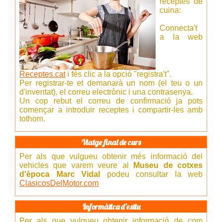
receptes de
cuina:
Connecta't
a la web
Receptes.cat
i fés clic a la opció "registra't".
Per registrar-te et demanarà un nom (el teu o un
d'inventat), el correu electrònic i una contrasenya.
Un cop rebut el correu de confirmació ja pots
començar a introduir receptes i compartir-les amb
tothom.
Viatge final de curs
Per als que vulgueu obtenir més informació del
vehicles que varem veure al
Museu de cotxes
d'època Marc Vidal
podeu consultar la web
ClasicosDelMotor.com
Informàtica d'estiu
Per als que vulgueu obtenir informació de com