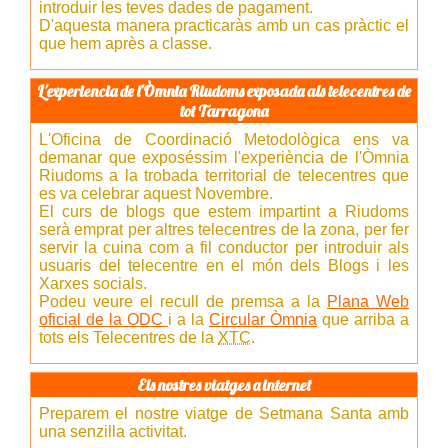
introduir les teves dades de pagament.
D'aquesta manera practicaràs amb un cas pràctic el
que hem après a classe.
L'experiencia de l'Òmnia Riudoms exposada als telecentres de
tot Tarragona
L'Oficina de Coordinació Metodològica ens va
demanar que exposéssim l'experiència de l'Òmnia
Riudoms a la trobada territorial de telecentres que
es va celebrar aquest Novembre.
El curs de blogs que estem impartint a Riudoms
serà emprat per altres telecentres de la zona, per fer
servir la cuina com a fil conductor per introduir als
usuaris del telecentre en el món dels Blogs i les
Xarxes socials.
Podeu veure el recull de premsa a la
Plana Web
oficial de la ODC
i a la
Circular Òmnia
que arriba a
tots els Telecentres de la
XTC
.
Els nostres viatges a internet
Preparem el nostre viatge de Setmana Santa amb
una senzilla activitat.