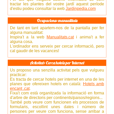
tractar les plantes del vostre jardí aquest període
d'estiu podeu consultar la web
Jardinpedia.com
Ocupacions: manualitats
De tant en tant apartem-nos de la pantalla per fer
alguna manualitat:
Inspira't a la web
Manualitats.cat
i anima't a fer
alguna cosa.
L'ordinador ens serveix per cercar informació, pero
cal gaudir de les vacances!
Activitat: Cerca hotels per Internet
Us proposo una senzilla activitat pels que vulgueu
practicar:
Es tracta de cercar hotels per internet en una de les
planes que ofereixen hotels en català:
Hotels amb
encant .cat
.
Fixa't com està organitzada la informació en forma
d'arbre de directoris per continents/paisos/regions...
També pots veure com funcionen els processos de
formularis, escollint unes dates i número de
persones per veure com funciona, sense arribar a