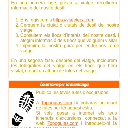
En una primera fase, prèvia al viatge, recollirem
informació del nostre destí:
Ens registrem a
https://viajeteca.com
Cerquem la ciutat o ciutats de destí del nostre
viatge
Consultem els llocs d'interés del nostre destí, i
afegim informació dels llocs que volguem visitar
Imprimim la nostra guia per endur-nos-la de
viatge
En una segona fase, després del viatge, inclourem
les fotografies del viatge en els llocs que hem
visitat, creant un àlbum de fotos del viatge.
Excursions per la muntanya
Publica les teves rutes d'excursions:
A
Topoguias.com
hi trobaras un munt
de rutes per fer aquest estiu.
Si vols posar a internet els teus
itineraris d'excursions, connecta't a la
web
Topoguias.com
i introdueix-hi la