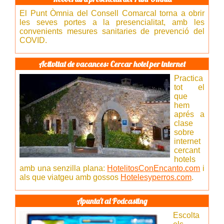
El Punt Òmnia del Consell Comarcal torna a obrir
les seves portes a la presencialitat, amb les
convenients mesures sanitaries de prevenció del
COVID.
Activitat de vacances: Cercar hotel per internet
Practica
tot el
que
hem
aprés a
clase
sobre
internet
cercant
hotels
amb una senzilla plana:
HotelitosConEncanto.com
i
als que viatgeu amb gossos
Hotelesyperros.com
.
Apunta't al Podcasting
Escolta