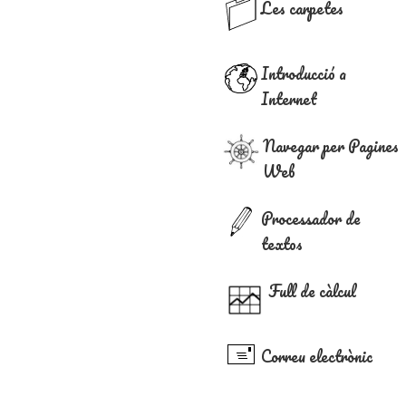
Les carpetes
Introducció a
Internet
Navegar per Pagines
Web
Processador de
textos
Full de càlcul
Correu electrònic