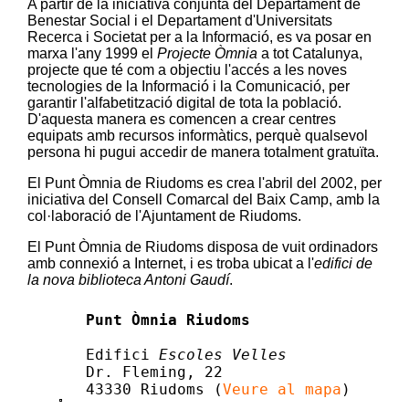
A partir de la iniciativa conjunta del Departament de
Benestar Social i el Departament d'Universitats
Recerca i Societat per a la Informació, es va posar en
marxa l'any 1999 el
Projecte Òmnia
a tot Catalunya,
projecte que té com a objectiu l'accés a les noves
tecnologies de la Informació i la Comunicació, per
garantir l'alfabetització digital de tota la població.
D'aquesta manera es comencen a crear centres
equipats amb recursos informàtics, perquè qualsevol
persona hi pugui accedir de manera totalment gratuïta.
El Punt Òmnia de Riudoms es crea l'abril del 2002, per
iniciativa del Consell Comarcal del Baix Camp, amb la
col·laboració de l'Ajuntament de Riudoms.
El Punt Òmnia de Riudoms disposa de vuit ordinadors
amb connexió a Internet, i es troba ubicat a l'
edifici de
la nova biblioteca Antoni Gaudí
.
Punt Òmnia Riudoms
Edifici
Escoles Velles
Dr. Fleming, 22
43330
Riudoms
(
Veure al mapa
)