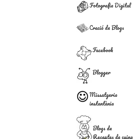
Fotografia Digital
Cració de Blogs
Facebook
Blogger
Missatgeria
instantània
Blogs de
Receptes de cuina